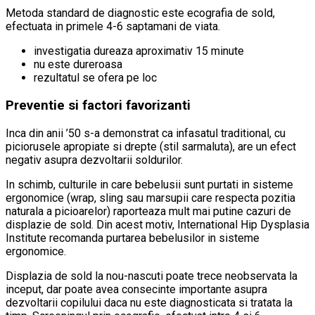
Metoda standard de diagnostic este ecografia de sold,
efectuata in primele 4-6 saptamani de viata.
investigatia dureaza aproximativ 15 minute
nu este dureroasa
rezultatul se ofera pe loc
Preventie si factori favorizanti
Inca din anii ’50 s-a demonstrat ca infasatul traditional, cu
piciorusele apropiate si drepte (stil sarma­lut­a), are un efect
negativ asupra dezvoltarii soldurilor.
In schimb, culturile in care bebelusii sunt purtati in sisteme
ergonomice (wrap, sling sau marsupii care respecta pozitia
naturala a picioarelor) raporteaza mult mai putine cazuri de
displazie de sold. Din acest motiv, International Hip Dysplasia
Institute recomanda purtarea bebelusilor in sisteme
ergonomice.
Displazia de sold la nou-nascuti poate trece neobservata la
inceput, dar poate avea consecinte importante asupra
dezvoltarii copilului daca nu este diagnosticata si tratata la