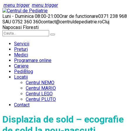
menu trigger
menu trigger
Luni - Duminica 08:00-21:00
Orar de functionare
0371 238 968
SAU 0752 360 360
contact@centruldepediatrie.ro
Cluj
Napoca
si Floresti
Servicii
Preturi
Medici
Programare online
Cariere
PediBlog
Locatii
Centrul NEMO
Centrul MARIO
Centrul LEGO
Centrul PLUTO
Contact
Displazia de sold – ecografie
de sold la nou-nascuti,